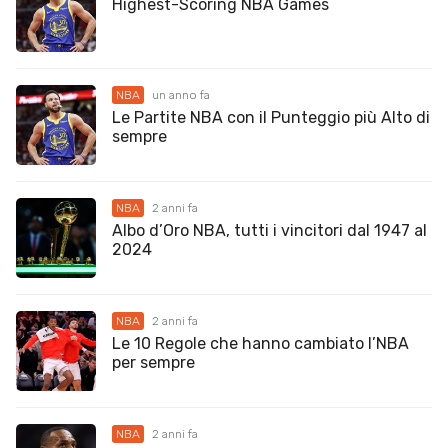
Highest-Scoring NBA Games
NBA
un anno fa
Le Partite NBA con il Punteggio più Alto di
sempre
NBA
2 anni fa
Albo d’Oro NBA, tutti i vincitori dal 1947 al
2024
NBA
2 anni fa
Le 10 Regole che hanno cambiato l’NBA
per sempre
NBA
2 anni fa