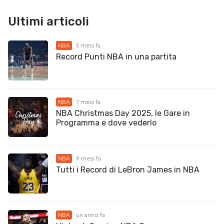
Ultimi articoli
NBA
5 mesi fa
Record Punti NBA in una partita
NBA
7 mesi fa
NBA Christmas Day 2025, le Gare in
Programma e dove vederlo
NBA
9 mesi fa
Tutti i Record di LeBron James in NBA
NBA
un anno fa