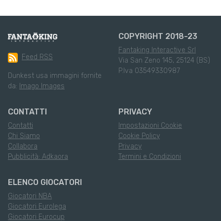
COPYRIGHT 2018-23
Fantaking Interactive Srl
Feed RSS
Via San Zeno 145, 25124 (BS)
P.Iva 03549330987
Dunkest usa immagini fornite
da:
Imago Images
CONTATTI
PRIVACY
Contatti
Impostazioni Cookie
Chi Siamo
Cookie Policy
Collabora
Privacy
Pubblicità: Adkaora
Termini e Condizioni
ELENCO GIOCATORI
Giocatori NBA
Giocatori Eurolega
Giocatori Eurocup