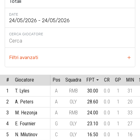
Totali
DATE
CERCA GIOCATORE
Filtri avanzati
#
Giocatore
Pos
Squadra
FPT
CR
GP
MIN
1
T. Lyles
A
RMB
30.00
0.0
1
31
2
A. Peters
A
OLY
28.60
0.0
1
20
3
M. Hezonja
A
RMB
24.00
0.0
1
33
4
E. Fournier
G
OLY
23.10
0.0
1
27
5
N. Milutinov
C
OLY
16.50
0.0
1
16