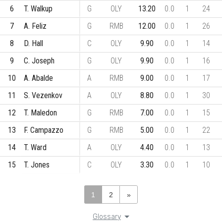
6
T. Walkup
G
OLY
13.20
0.0
1
24
7
A. Feliz
G
RMB
12.00
0.0
1
26
8
D. Hall
C
OLY
9.90
0.0
1
14
9
C. Joseph
G
OLY
9.90
0.0
1
16
10
A. Abalde
A
RMB
9.00
0.0
1
17
11
S. Vezenkov
A
OLY
8.80
0.0
1
30
12
T. Maledon
G
RMB
7.00
0.0
1
15
13
F. Campazzo
G
RMB
5.00
0.0
1
22
14
T. Ward
A
OLY
4.40
0.0
1
13
15
T. Jones
C
OLY
3.30
0.0
1
10
1
2
»
Glossary