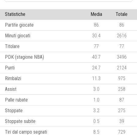
Statistiche
Media
Totale
Partite giocate
86
86
Minuti giocati
30.4
2616
Titolare
77
77
PDK (stagione NBA)
40.7
3496
Punti
24.7
2124
Rimbalzi
11.3
975
Assist
3.0
258
Palle rubate
1.0
87
Stoppate
3.2
275
Stoppate subite
0.5
39
Tiri dal campo segnati
8.5
729