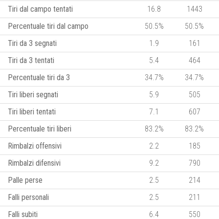
Tiri dal campo tentati
16.8
1443
Percentuale tiri dal campo
50.5%
50.5%
Tiri da 3 segnati
1.9
161
Tiri da 3 tentati
5.4
464
Percentuale tiri da 3
34.7%
34.7%
Tiri liberi segnati
5.9
505
Tiri liberi tentati
7.1
607
Percentuale tiri liberi
83.2%
83.2%
Rimbalzi offensivi
2.2
185
Rimbalzi difensivi
9.2
790
Palle perse
2.5
214
Falli personali
2.5
211
Falli subiti
6.4
550