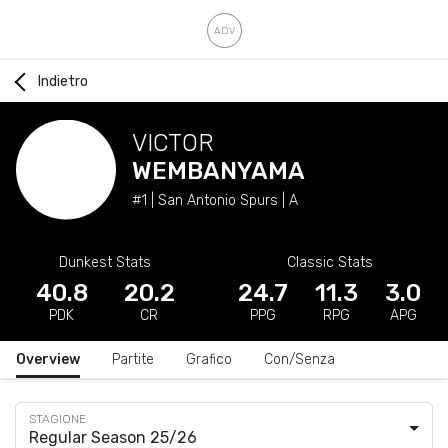
Indietro
VICTOR
WEMBANYAMA
#1 | San Antonio Spurs | A
Dunkest Stats
Classic Stats
40.8
20.2
24.7
11.3
3.0
PDK
CR
PPG
RPG
APG
Overview
Partite
Grafico
Con/Senza
Regular Season 25/26