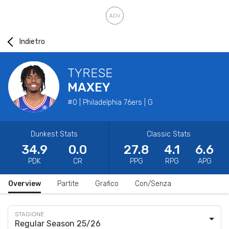
Indietro
TYRESE
MAXEY
#0 | Philadelphia 76ers | G
Dunkest Stats
Classic Stats
34.9
0.0
27.8
4.1
6.6
PDK
CR
PPG
RPG
APG
Overview
Partite
Grafico
Con/Senza
Regular Season 25/26