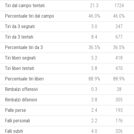
Tiri dal campo tentati
21.3
1724
Percentuale tiri dal campo
46.0%
46.0%
Tiri da 3 segnati
3.0
247
Tiri da 3 tentati
8.4
677
Percentuale tiri da 3
36.5%
36.5%
Tiri liberi segnati
5.2
418
Tiri liberi tentati
5.8
470
Percentuale tiri liberi
88.9%
88.9%
Rimbalzi offensivi
0.3
28
Rimbalzi difensivi
3.8
305
Palle perse
2.4
193
Falli personali
2.2
176
Falli subiti
4.0
326