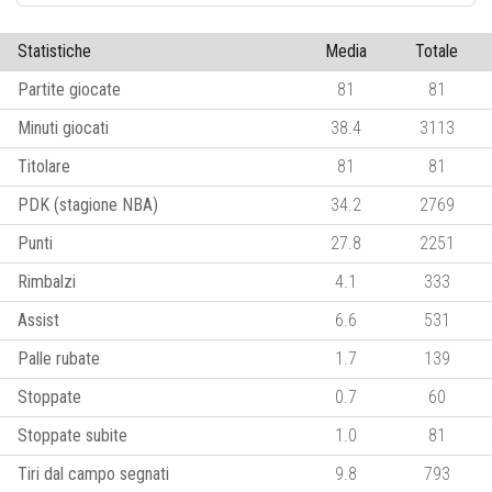
Statistiche
Media
Totale
Partite giocate
81
81
Minuti giocati
38.4
3113
Titolare
81
81
PDK (stagione NBA)
34.2
2769
Punti
27.8
2251
Rimbalzi
4.1
333
Assist
6.6
531
Palle rubate
1.7
139
Stoppate
0.7
60
Stoppate subite
1.0
81
Tiri dal campo segnati
9.8
793