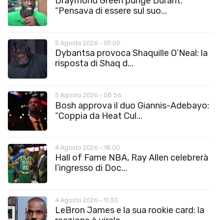
Draymond Green punge Durant:
“Pensava di essere sul suo...
5 Agosto 2026 - 09:00
Dybantsa provoca Shaquille O’Neal: la
risposta di Shaq d...
5 Agosto 2026 - 08:56
Bosh approva il duo Giannis-Adebayo:
“Coppia da Heat Cul...
4 Agosto 2026 - 18:00
Hall of Fame NBA, Ray Allen celebrerà
l’ingresso di Doc...
4 Agosto 2026 - 11:30
LeBron James e la sua rookie card: la