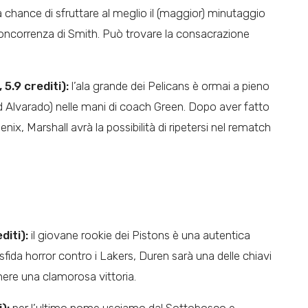
la chance di sfruttare al meglio il (maggior) minutaggio
concorrenza di Smith. Può trovare la consacrazione
 5.9 crediti):
l’ala grande dei Pelicans è ormai a pieno
 ad Alvarado) nelle mani di coach Green. Dopo aver fatto
ix, Marshall avrà la possibilità di ripetersi nel rematch
diti):
il giovane rookie dei Pistons è una autentica
fida horror contro i Lakers, Duren sarà una delle chiavi
nere una clamorosa vittoria.
):
per l’ultimo nome usciamo dal Sottobosco e