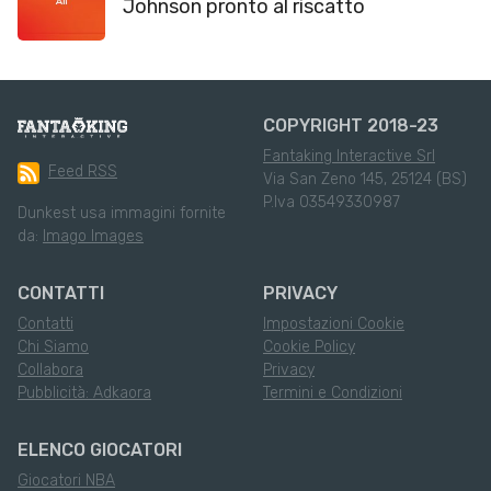
Johnson pronto al riscatto
COPYRIGHT 2018-23
Fantaking Interactive Srl
Feed RSS
Via San Zeno 145, 25124 (BS)
P.Iva 03549330987
Dunkest usa immagini fornite
da:
Imago Images
CONTATTI
PRIVACY
Contatti
Impostazioni Cookie
Chi Siamo
Cookie Policy
Collabora
Privacy
Pubblicità: Adkaora
Termini e Condizioni
ELENCO GIOCATORI
Giocatori NBA