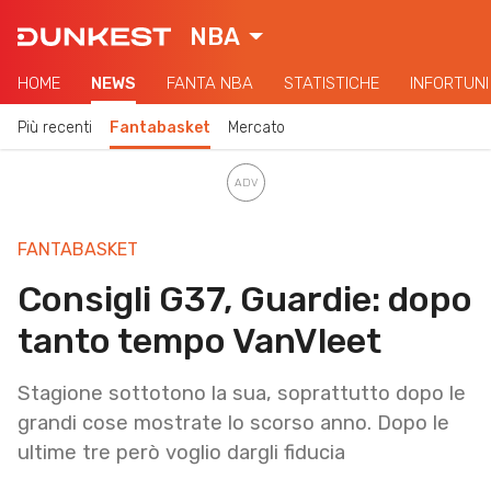
NBA
HOME
NEWS
FANTA NBA
STATISTICHE
INFORTUNI
Più recenti
Fantabasket
Mercato
FANTABASKET
Consigli G37, Guardie: dopo
tanto tempo VanVleet
Stagione sottotono la sua, soprattutto dopo le
grandi cose mostrate lo scorso anno. Dopo le
ultime tre però voglio dargli fiducia