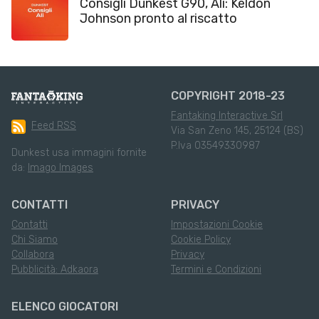
Consigli Dunkest G90, Ali: Keldon
Johnson pronto al riscatto
COPYRIGHT 2018-23
Fantaking Interactive Srl
Feed RSS
Via San Zeno 145, 25124 (BS)
P.Iva 03549330987
Dunkest usa immagini fornite
da:
Imago Images
CONTATTI
PRIVACY
Contatti
Impostazioni Cookie
Chi Siamo
Cookie Policy
Collabora
Privacy
Pubblicità: Adkaora
Termini e Condizioni
ELENCO GIOCATORI