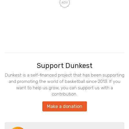
Support Dunkest
Dunkest is a self-financed project that has been supporting
and promoting the world of basketball since 2013. If you
want to help us grow, you can support us with a
contribution.
Make a donation