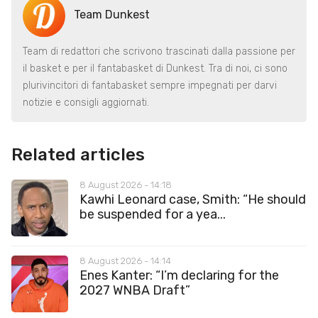
Team Dunkest
Team di redattori che scrivono trascinati dalla passione per
il basket e per il fantabasket di Dunkest. Tra di noi, ci sono
plurivincitori di fantabasket sempre impegnati per darvi
notizie e consigli aggiornati.
Related articles
8 August 2026 - 14:18
Kawhi Leonard case, Smith: “He should
be suspended for a yea...
8 August 2026 - 14:14
Enes Kanter: “I’m declaring for the
2027 WNBA Draft”