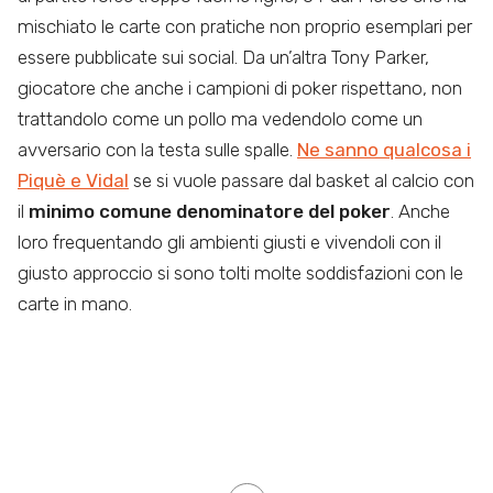
mischiato le carte con pratiche non proprio esemplari per
essere pubblicate sui social. Da un’altra Tony Parker,
giocatore che anche i campioni di poker rispettano, non
trattandolo come un pollo ma vedendolo come un
avversario con la testa sulle spalle.
Ne sanno qualcosa i
Piquè e Vidal
se si vuole passare dal basket al calcio con
il
minimo comune denominatore del poker
. Anche
loro frequentando gli ambienti giusti e vivendoli con il
giusto approccio si sono tolti molte soddisfazioni con le
carte in mano.