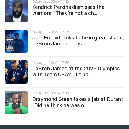
6 August 2026 - 17:42
Kendrick Perkins dismisses the
Warriors: “They’re not a ch...
6 August 2026 - 17:35
Joel Embiid looks to be in great shape,
LeBron James: “Trust...
6 August 2026 - 17:30
LeBron James at the 2028 Olympics
with Team USA? “It’s up...
5 August 2026 - 17:43
Draymond Green takes a jab at Durant:
“Did he think he was o...