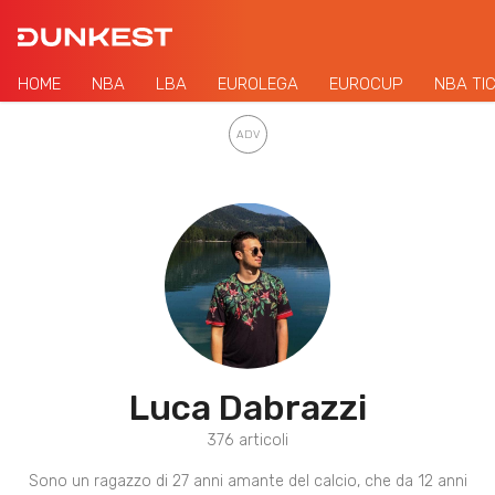
HOME
NBA
LBA
EUROLEGA
EUROCUP
NBA TI
Luca Dabrazzi
376 articoli
Sono un ragazzo di 27 anni amante del calcio, che da 12 anni