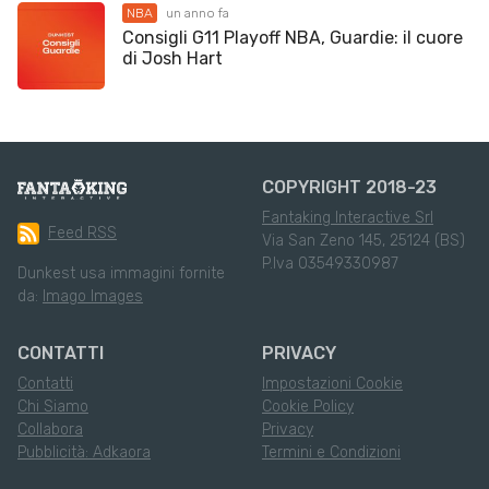
NBA
un anno fa
Consigli G11 Playoff NBA, Guardie: il cuore
di Josh Hart
COPYRIGHT 2018-23
Fantaking Interactive Srl
Feed RSS
Via San Zeno 145, 25124 (BS)
P.Iva 03549330987
Dunkest usa immagini fornite
da:
Imago Images
CONTATTI
PRIVACY
Contatti
Impostazioni Cookie
Chi Siamo
Cookie Policy
Collabora
Privacy
Pubblicità: Adkaora
Termini e Condizioni