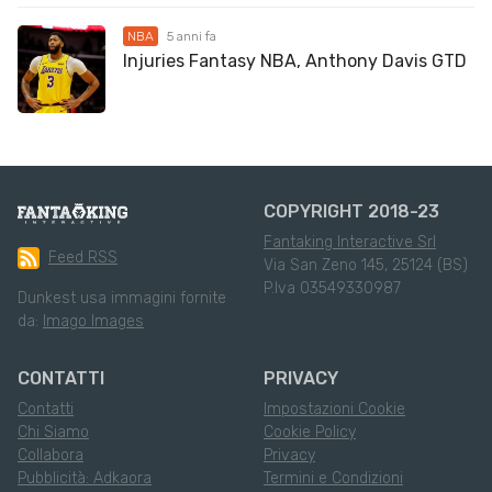
NBA
5 anni fa
Injuries Fantasy NBA, Anthony Davis GTD
COPYRIGHT 2018-23
Fantaking Interactive Srl
Feed RSS
Via San Zeno 145, 25124 (BS)
P.Iva 03549330987
Dunkest usa immagini fornite
da:
Imago Images
CONTATTI
PRIVACY
Contatti
Impostazioni Cookie
Chi Siamo
Cookie Policy
Collabora
Privacy
Pubblicità: Adkaora
Termini e Condizioni