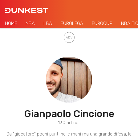
HOME
NBA
LBA
EUROLEGA
EUROCUP
NBA TI
Gianpaolo Cincione
130 articoli
Da "giocatore" pochi punti nelle mani ma una grande difesa, la