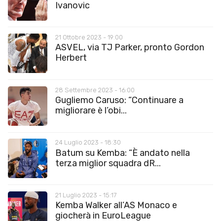
Ivanovic
21 Ottobre 2023 - 19:00
ASVEL, via TJ Parker, pronto Gordon
Herbert
28 Settembre 2023 - 16:00
Gugliemo Caruso: “Continuare a
migliorare è l’obi...
24 Luglio 2023 - 18:30
Batum su Kemba: “È andato nella
terza miglior squadra dR...
21 Luglio 2023 - 15:17
Kemba Walker all’AS Monaco e
giocherà in EuroLeague