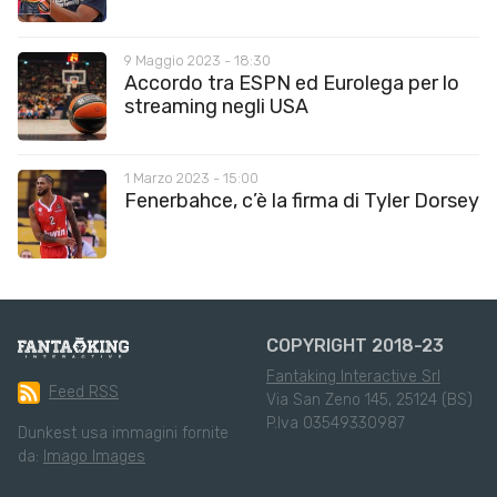
9 Maggio 2023 - 18:30
Accordo tra ESPN ed Eurolega per lo
streaming negli USA
1 Marzo 2023 - 15:00
Fenerbahce, c’è la firma di Tyler Dorsey
COPYRIGHT 2018-23
Fantaking Interactive Srl
Feed RSS
Via San Zeno 145, 25124 (BS)
P.Iva 03549330987
Dunkest usa immagini fornite
da:
Imago Images