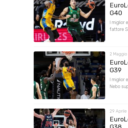
EuroL
G40
I miglior
fattore 
2 Maggio
EuroL
G39
I miglior
Nebo sup
29 Aprile
EuroL
G38