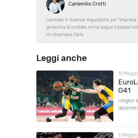
Carlemilio Crotti
Laureato in Scienze linguistiche per l’impres
ginocchia di cristallo ormai seguo il basket solo
mi chiamano Carle.
Leggi anche
12 Maggio
EuroL
G41
I miglior
determin
6 Maggio