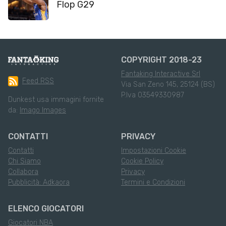
Flop G29
COPYRIGHT 2018-23
Fantaking Interactive Srl
Feed RSS
Via San Zeno 145, 25124 (BS)
P.Iva 03549330987
Dunkest usa immagini fornite
da:
Imago Images
CONTATTI
PRIVACY
Contatti
Impostazioni Cookie
Chi Siamo
Cookie Policy
Collabora
Privacy
Pubblicità: Adkaora
Termini e Condizioni
ELENCO GIOCATORI
Giocatori NBA