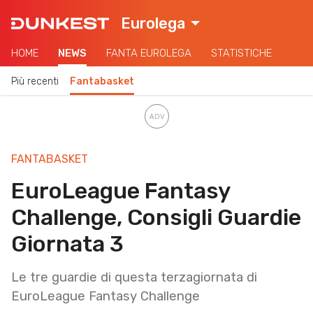
Eurolega
HOME
NEWS
FANTA EUROLEGA
STATISTICHE
Più recenti
Fantabasket
FANTABASKET
EuroLeague Fantasy
Challenge, Consigli Guardie
Giornata 3
Le tre guardie di questa terzagiornata di
EuroLeague Fantasy Challenge