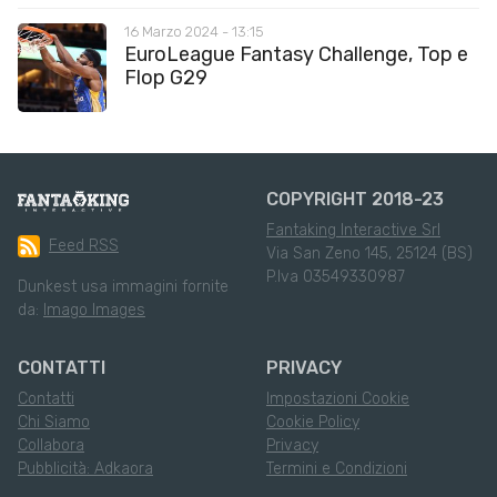
16 Marzo 2024 - 13:15
EuroLeague Fantasy Challenge, Top e
Flop G29
COPYRIGHT 2018-23
Fantaking Interactive Srl
Feed RSS
Via San Zeno 145, 25124 (BS)
P.Iva 03549330987
Dunkest usa immagini fornite
da:
Imago Images
CONTATTI
PRIVACY
Contatti
Impostazioni Cookie
Chi Siamo
Cookie Policy
Collabora
Privacy
Pubblicità: Adkaora
Termini e Condizioni