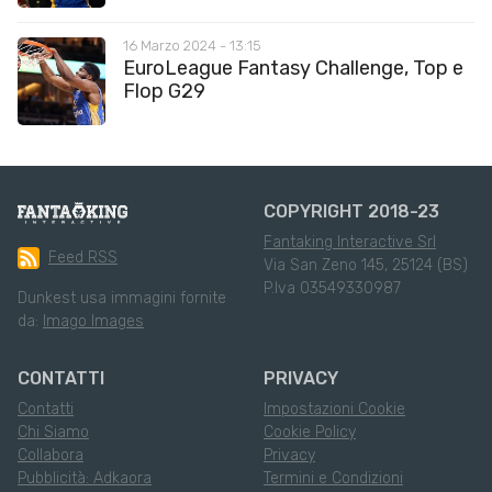
16 Marzo 2024 - 13:15
EuroLeague Fantasy Challenge, Top e
Flop G29
COPYRIGHT 2018-23
Fantaking Interactive Srl
Feed RSS
Via San Zeno 145, 25124 (BS)
P.Iva 03549330987
Dunkest usa immagini fornite
da:
Imago Images
CONTATTI
PRIVACY
Contatti
Impostazioni Cookie
Chi Siamo
Cookie Policy
Collabora
Privacy
Pubblicità: Adkaora
Termini e Condizioni