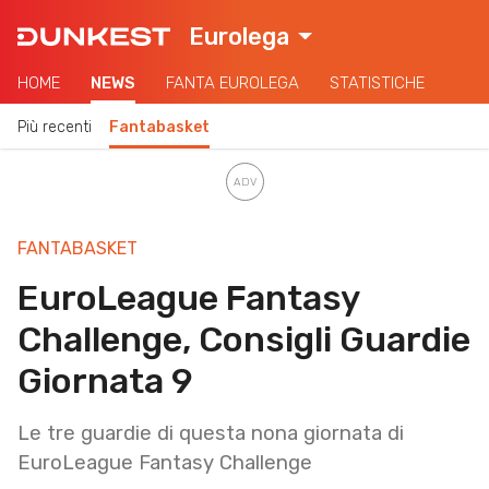
Eurolega
HOME
NEWS
FANTA EUROLEGA
STATISTICHE
Più recenti
Fantabasket
FANTABASKET
EuroLeague Fantasy
Challenge, Consigli Guardie
Giornata 9
Le tre guardie di questa nona giornata di
EuroLeague Fantasy Challenge