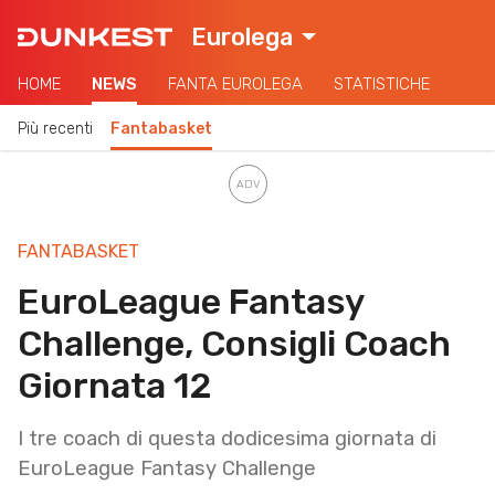
Eurolega
HOME
NEWS
FANTA EUROLEGA
STATISTICHE
Più recenti
Fantabasket
FANTABASKET
EuroLeague Fantasy
Challenge, Consigli Coach
Giornata 12
I tre coach di questa dodicesima giornata di
EuroLeague Fantasy Challenge