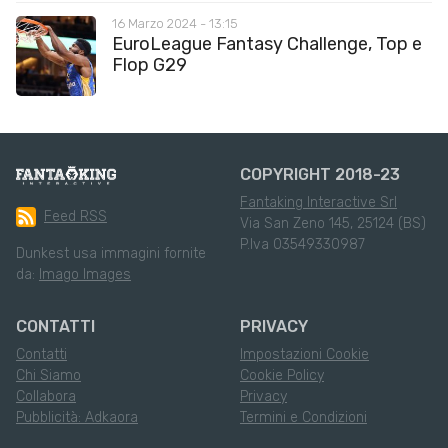
16 Marzo 2024 - 13:15
EuroLeague Fantasy Challenge, Top e
Flop G29
COPYRIGHT 2018-23
Fantaking Interactive Srl
Feed RSS
Via San Zeno 145, 25124 (BS)
P.Iva 03549330987
Dunkest usa immagini fornite
da:
Imago Images
CONTATTI
PRIVACY
Contatti
Impostazioni Cookie
Chi Siamo
Cookie Policy
Collabora
Privacy
Pubblicità: Adkaora
Termini e Condizioni