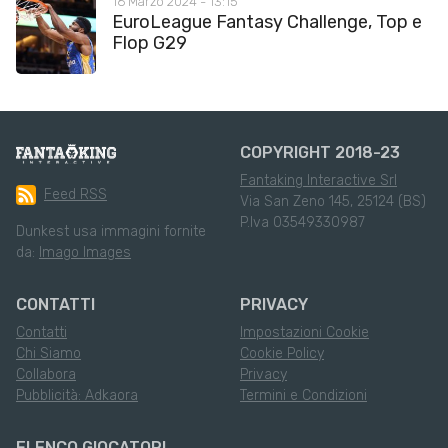
16 Marzo 2024 - 13:15
EuroLeague Fantasy Challenge, Top e
Flop G29
COPYRIGHT 2018-23
Fantaking Interactive Srl
Feed RSS
Via San Zeno 145, 25124 (BS)
P.Iva 03549330987
Dunkest usa immagini fornite
da:
Imago Images
CONTATTI
PRIVACY
Contatti
Impostazioni Cookie
Chi Siamo
Cookie Policy
Collabora
Privacy
Pubblicità: Adkaora
Termini e Condizioni
ELENCO GIOCATORI