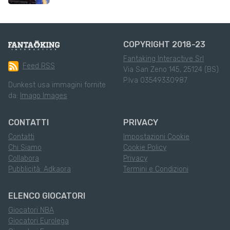
COPYRIGHT 2018-23
Fantaking Interactive Srl
Feed RSS
Via San Zeno 145, 25124 (BS)
P.Iva 03549330987
Dunkest usa immagini fornite
da:
Imago Images
CONTATTI
PRIVACY
Contatti
Impostazioni Cookie
Chi Siamo
Cookie Policy
Collabora
Privacy
Pubblicità: Adkaora
Termini e Condizioni
ELENCO GIOCATORI
Giocatori NBA
Giocatori Eurolega