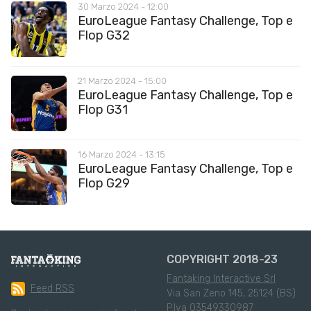
30 Marzo 2024 - 12:00
EuroLeague Fantasy Challenge, Top e
Flop G32
21 Marzo 2024 - 15:00
EuroLeague Fantasy Challenge, Top e
Flop G31
16 Marzo 2024 - 13:15
EuroLeague Fantasy Challenge, Top e
Flop G29
COPYRIGHT 2018-23
Fantaking Interactive Srl
Feed RSS
Via San Zeno 145, 25124 (BS)
P.Iva 03549330987