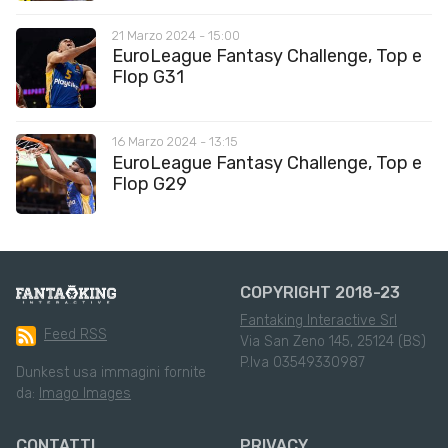
21 Marzo 2024 - 15:00
EuroLeague Fantasy Challenge, Top e
Flop G31
16 Marzo 2024 - 13:15
EuroLeague Fantasy Challenge, Top e
Flop G29
COPYRIGHT 2018-23
Fantaking Interactive Srl
Feed RSS
Via San Zeno 145, 25124 (BS)
P.Iva 03549330987
Dunkest usa immagini fornite
da:
Imago Images
CONTATTI
PRIVACY