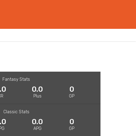
Fantasy Stats
.0
0.0
0
CR
Plus
GP
Classic Stats
.0
0.0
0
PG
APG
GP