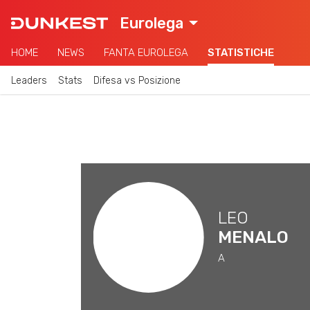
Eurolega
HOME
NEWS
FANTA EUROLEGA
STATISTICHE
Leaders
Stats
Difesa vs Posizione
LEO
MENALO
A