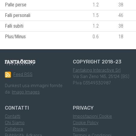
Palle perse
1.2
38
Falli personali
1.5
46
Falli subiti
1.2
38
Plus/Minus
0.6
18
COPYRIGHT 2018-23
Fantaking Interactive Srl
Feed RSS
Via San Zeno 145, 25124 (BS)
P.Iva 03549330987
Dunkest usa immagini fornite
da:
Imago Images
CONTATTI
PRIVACY
Contatti
Impostazioni Cookie
Chi Siamo
Cookie Policy
Collabora
Privacy
Pubblicità: Adkaora
Termini e Condizioni