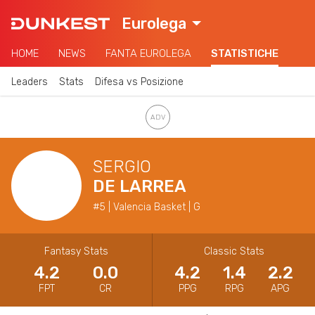
Eurolega
HOME
NEWS
FANTA EUROLEGA
STATISTICHE
Leaders
Stats
Difesa vs Posizione
SERGIO
DE LARREA
#5 | Valencia Basket | G
Fantasy Stats
Classic Stats
4.2
0.0
4.2
1.4
2.2
FPT
CR
PPG
RPG
APG