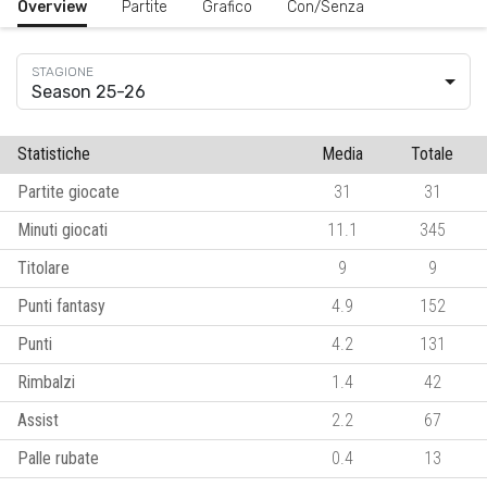
Overview
Partite
Grafico
Con/Senza
Season 25-26
Statistiche
Media
Totale
Partite giocate
31
31
Minuti giocati
11.1
345
Titolare
9
9
Punti fantasy
4.9
152
Punti
4.2
131
Rimbalzi
1.4
42
Assist
2.2
67
Palle rubate
0.4
13