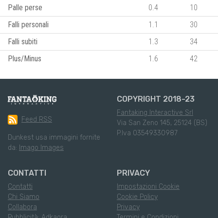
Palle perse
0.4
10
Falli personali
1.1
30
Falli subiti
1.3
34
Plus/Minus
1.6
42
COPYRIGHT 2018-23
Fantaking Interactive Srl
Feed RSS
Via San Zeno 145, 25124 (BS)
P.Iva 03549330987
Dunkest usa immagini fornite
da:
Imago Images
CONTATTI
PRIVACY
Contatti
Impostazioni Cookie
Chi Siamo
Cookie Policy
Collabora
Privacy
Pubblicità: Adkaora
Termini e Condizioni