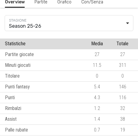
Overview
Partite
Grafico
Con/Senza
Season 25-26
Statistiche
Media
Totale
Partite giocate
27
27
Minuti giocati
11.5
311
Titolare
0
0
Punti fantasy
5.4
146
Punti
4.3
116
Rimbalzi
1.2
32
Assist
1.4
38
Palle rubate
0.7
19