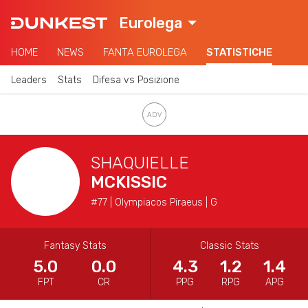
Eurolega
HOME
NEWS
FANTA EUROLEGA
STATISTICHE
Leaders
Stats
Difesa vs Posizione
SHAQUIELLE
MCKISSIC
#77 | Olympiacos Piraeus | G
Fantasy Stats
Classic Stats
5.0
0.0
4.3
1.2
1.4
FPT
CR
PPG
RPG
APG