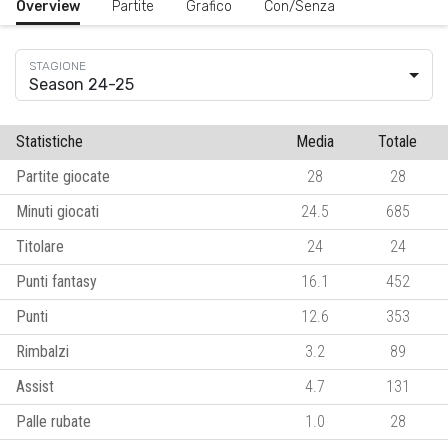
Overview
Partite
Grafico
Con/Senza
Season 24-25
Statistiche
Media
Totale
Partite giocate
28
28
Minuti giocati
24.5
685
Titolare
24
24
Punti fantasy
16.1
452
Punti
12.6
353
Rimbalzi
3.2
89
Assist
4.7
131
Palle rubate
1.0
28