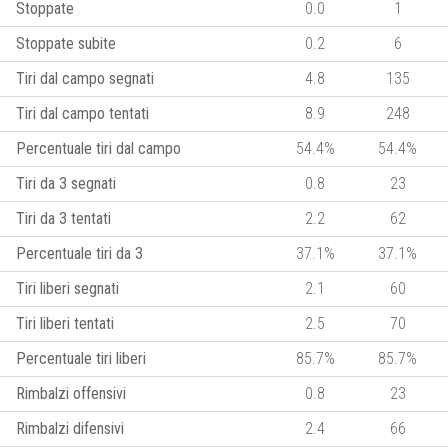
Stoppate
0.0
1
Stoppate subite
0.2
6
Tiri dal campo segnati
4.8
135
Tiri dal campo tentati
8.9
248
Percentuale tiri dal campo
54.4%
54.4%
Tiri da 3 segnati
0.8
23
Tiri da 3 tentati
2.2
62
Percentuale tiri da 3
37.1%
37.1%
Tiri liberi segnati
2.1
60
Tiri liberi tentati
2.5
70
Percentuale tiri liberi
85.7%
85.7%
Rimbalzi offensivi
0.8
23
Rimbalzi difensivi
2.4
66