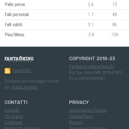
Palle perse
2.6
73
Falli personali
1.7
48
Falli subiti
3.1
86
Plus/Minus
-3.8
-106
COPYRIGHT 2018-23
Fantaking Interactive Srl
Feed RSS
Via San Zeno 145, 25124 (BS)
P.Iva 03549330987
Dunkest usa immagini fornite
da:
Imago Images
CONTATTI
PRIVACY
Contatti
Impostazioni Cookie
Chi Siamo
Cookie Policy
Collabora
Privacy
Pubblicità: Adkaora
Termini e Condizioni