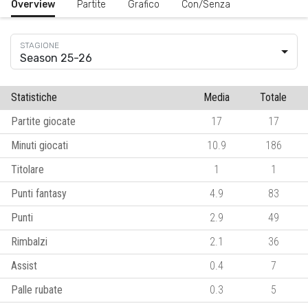
Overview
Partite
Grafico
Con/Senza
Season 25-26
Statistiche
Media
Totale
Partite giocate
17
17
Minuti giocati
10.9
186
Titolare
1
1
Punti fantasy
4.9
83
Punti
2.9
49
Rimbalzi
2.1
36
Assist
0.4
7
Palle rubate
0.3
5