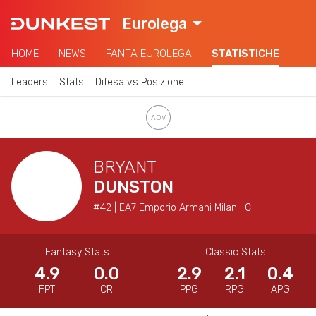
Eurolega
HOME
NEWS
FANTA EUROLEGA
STATISTICHE
Leaders
Stats
Difesa vs Posizione
BRYANT
DUNSTON
#42 | EA7 Emporio Armani Milan | C
Fantasy Stats
Classic Stats
4.9
0.0
2.9
2.1
0.4
FPT
CR
PPG
RPG
APG