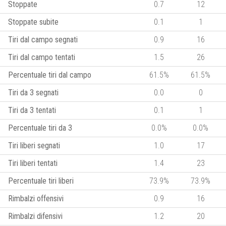
Stoppate
0.7
12
Stoppate subite
0.1
1
Tiri dal campo segnati
0.9
16
Tiri dal campo tentati
1.5
26
Percentuale tiri dal campo
61.5%
61.5%
Tiri da 3 segnati
0.0
0
Tiri da 3 tentati
0.1
1
Percentuale tiri da 3
0.0%
0.0%
Tiri liberi segnati
1.0
17
Tiri liberi tentati
1.4
23
Percentuale tiri liberi
73.9%
73.9%
Rimbalzi offensivi
0.9
16
Rimbalzi difensivi
1.2
20