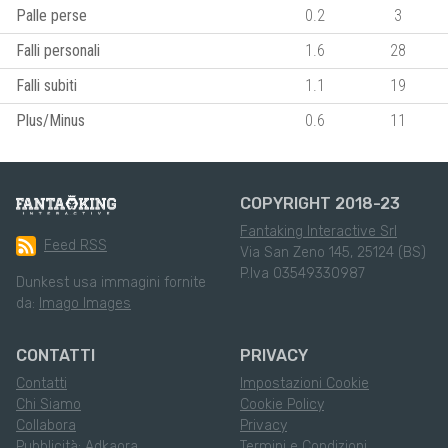
Palle perse
0.2
3
Falli personali
1.6
28
Falli subiti
1.1
19
Plus/Minus
0.6
11
COPYRIGHT 2018-23
Fantaking Interactive Srl
Feed RSS
Via San Zeno 145, 25124 (BS)
P.Iva 03549330987
Dunkest usa immagini fornite
da:
Imago Images
CONTATTI
PRIVACY
Contatti
Impostazioni Cookie
Chi Siamo
Cookie Policy
Collabora
Privacy
Pubblicità: Adkaora
Termini e Condizioni