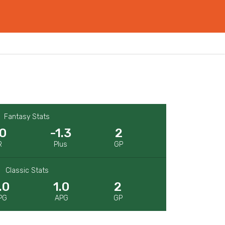
Fantasy Stats
.0
-1.3
2
R
Plus
GP
Classic Stats
.0
1.0
2
PG
APG
GP