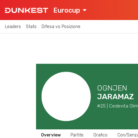
Eurocup
Leaders
Stats
Difesa vs Posizione
OGNJEN
JARAMAZ
#25 | Cedevita Olimp
Overview
Partite
Grafico
Con/Senz