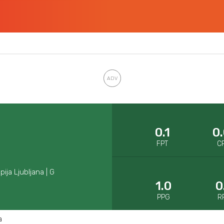
0.1
0
FPT
C
ija Ljubljana | G
1.0
0
PPG
R
a