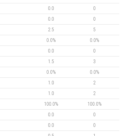
0.0
0
0.0
0
2.5
5
0.0%
0.0%
0.0
0
1.5
3
0.0%
0.0%
1.0
2
1.0
2
100.0%
100.0%
0.0
0
0.0
0
0.5
1