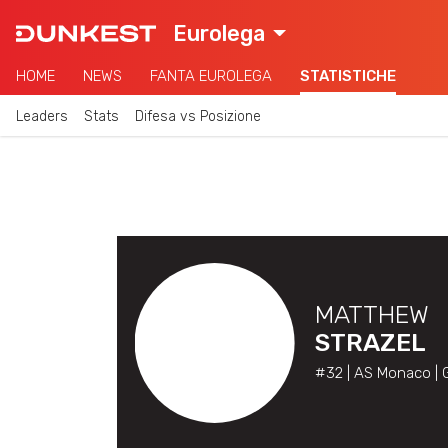
Eurolega
HOME
NEWS
FANTA EUROLEGA
STATISTICHE
Leaders
Stats
Difesa vs Posizione
MATTHEW
STRAZEL
#32 | AS Monaco | 