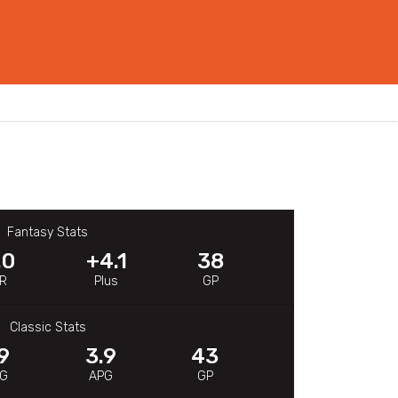
Fantasy Stats
.0
+4.1
38
R
Plus
GP
Classic Stats
.9
3.9
43
PG
APG
GP