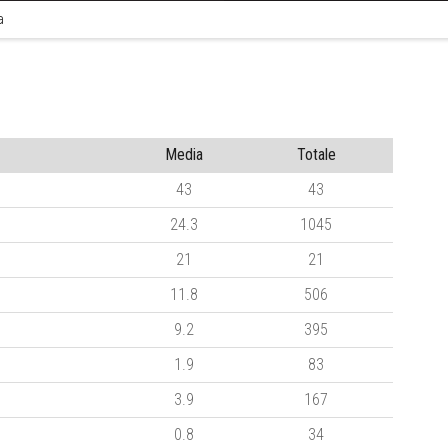
a
Media
Totale
43
43
24.3
1045
21
21
11.8
506
9.2
395
1.9
83
3.9
167
0.8
34