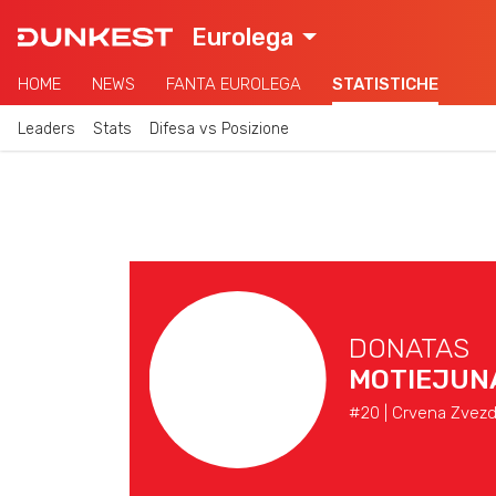
Eurolega
HOME
NEWS
FANTA EUROLEGA
STATISTICHE
Leaders
Stats
Difesa vs Posizione
DONATAS
MOTIEJUN
#20 | Crvena Zvezd