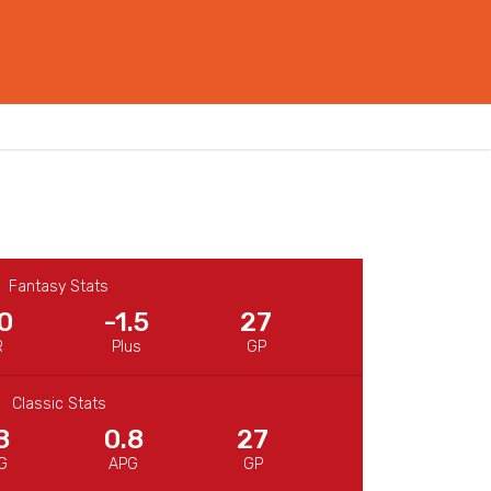
Fantasy Stats
0
-1.5
27
R
Plus
GP
Classic Stats
8
0.8
27
G
APG
GP