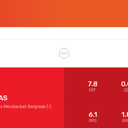
7.8
0.
FPT
C
AS
a Meridianbet Belgrade | C
6.1
1.
PPG
RP