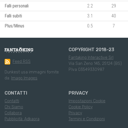
Falli personali
2.2
29
Falli subiti
3.1
40
Plus/Minus
0.5
7
COPYRIGHT 2018-23
Fantaking Interactive Srl
Feed RSS
Via San Zeno 145, 25124 (BS)
P.Iva 03549330987
Dunkest usa immagini fornite
da:
Imago Images
CONTATTI
PRIVACY
Contatti
Impostazioni Cookie
Chi Siamo
Cookie Policy
Collabora
Privacy
Pubblicità: Adkaora
Termini e Condizioni