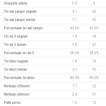
Stoppate subite
0.3
4
Tiri dal campo segnati
3.1
40
Tiri dal campo tentati
7.1
92
Percentuale tiri dal campo
43.5%
43.5%
Tiri da 3 segnati
1.4
18
Tiri da 3 tentati
3.6
47
Percentuale tiri da 3
38.3%
38.3%
Tiri liberi segnati
1.8
24
Tiri liberi tentati
2.3
30
Percentuale tiri liberi
80.0%
80.0%
Rimbalzi offensivi
1.7
22
Rimbalzi difensivi
2.4
31
Palle perse
1.0
13