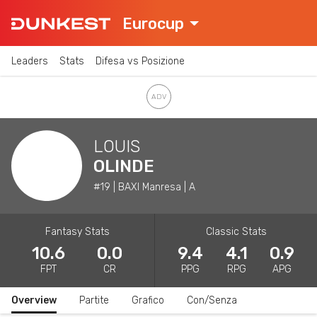
Eurocup
Leaders
Stats
Difesa vs Posizione
LOUIS
OLINDE
#19 | BAXI Manresa | A
Fantasy Stats
Classic Stats
10.6
0.0
9.4
4.1
0.9
FPT
CR
PPG
RPG
APG
Overview
Partite
Grafico
Con/Senza