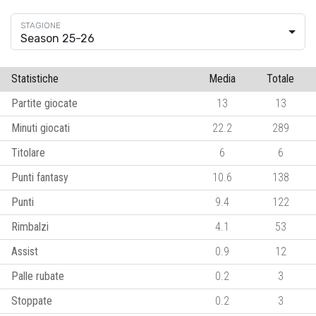
Season 25-26
Statistiche
Media
Totale
Partite giocate
13
13
Minuti giocati
22.2
289
Titolare
6
6
Punti fantasy
10.6
138
Punti
9.4
122
Rimbalzi
4.1
53
Assist
0.9
12
Palle rubate
0.2
3
Stoppate
0.2
3