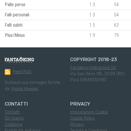
Palle perse
1.3
54
Falli personali
1.3
54
Falli subiti
1.5
63
Plus/Minus
1.9
79
COPYRIGHT 2018-23
Fantaking Interactive Srl
Feed RSS
Via San Zeno 145, 25124 (BS)
P.Iva 03549330987
Dunkest usa immagini fornite
da:
Imago Images
CONTATTI
PRIVACY
Contatti
Impostazioni Cookie
Chi Siamo
Cookie Policy
Collabora
Privacy
Pubblicità: Adkaora
Termini e Condizioni