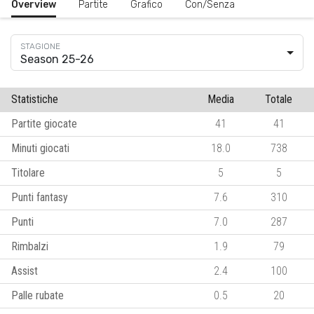
Overview
Partite
Grafico
Con/Senza
Season 25-26
Statistiche
Media
Totale
Partite giocate
41
41
Minuti giocati
18.0
738
Titolare
5
5
Punti fantasy
7.6
310
Punti
7.0
287
Rimbalzi
1.9
79
Assist
2.4
100
Palle rubate
0.5
20