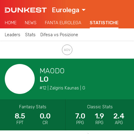
Eurolega
HOME
NEWS
FANTA EUROLEGA
STATISTICHE
Leaders
Stats
Difesa vs Posizione
MAODO
LO
#12 | Zalgiris Kaunas | G
Fantasy Stats
Classic Stats
8.5
0.0
7.0
1.9
2.4
FPT
CR
PPG
RPG
APG