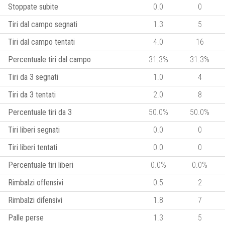
Stoppate subite
0.0
0
Tiri dal campo segnati
1.3
5
Tiri dal campo tentati
4.0
16
Percentuale tiri dal campo
31.3%
31.3%
Tiri da 3 segnati
1.0
4
Tiri da 3 tentati
2.0
8
Percentuale tiri da 3
50.0%
50.0%
Tiri liberi segnati
0.0
0
Tiri liberi tentati
0.0
0
Percentuale tiri liberi
0.0%
0.0%
Rimbalzi offensivi
0.5
2
Rimbalzi difensivi
1.8
7
Palle perse
1.3
5