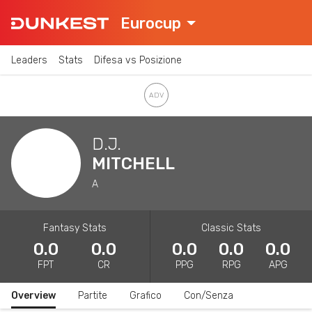
Eurocup
Leaders
Stats
Difesa vs Posizione
D.J.
MITCHELL
A
Fantasy Stats
Classic Stats
0.0
0.0
0.0
0.0
0.0
FPT
CR
PPG
RPG
APG
Overview
Partite
Grafico
Con/Senza