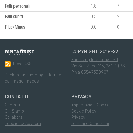
Falli personali
1.8
7
Falli subiti
0.5
2
Plus/Minus
0.0
0
COPYRIGHT 2018-23
Fantaking Interactive Srl
Feed RSS
Via San Zeno 145, 25124 (BS)
P.Iva 03549330987
Dunkest usa immagini fornite
da:
Imago Images
CONTATTI
PRIVACY
Contatti
Impostazioni Cookie
Chi Siamo
Cookie Policy
Collabora
Privacy
Pubblicità: Adkaora
Termini e Condizioni