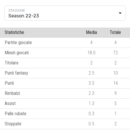
Season 22-23
Statistiche
Media
Totale
Partite giocate
4
4
Minuti giocati
18.0
72
Titolare
2
2
Punti fantasy
2.5
10
Punti
3.5
14
Rimbalzi
2.3
9
Assist
1.3
5
Palle rubate
0.3
1
Stoppate
0.5
2