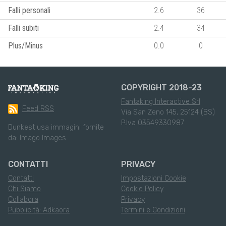
Falli personali
2.6
36
Falli subiti
2.4
34
Plus/Minus
0.0
0
COPYRIGHT 2018-23
Fantaking Interactive Srl
Feed RSS
Via San Zeno 145, 25124 (BS)
P.Iva 03549330987
Dunkest usa immagini fornite
da:
Imago Images
CONTATTI
PRIVACY
Contatti
Impostazioni Cookie
Chi Siamo
Cookie Policy
Collabora
Privacy
Pubblicità: Adkaora
Termini e Condizioni