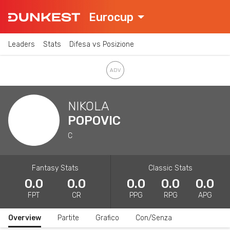
Eurocup
Leaders
Stats
Difesa vs Posizione
NIKOLA
POPOVIC
C
Fantasy Stats
Classic Stats
0.0
0.0
0.0
0.0
0.0
FPT
CR
PPG
RPG
APG
Overview
Partite
Grafico
Con/Senza