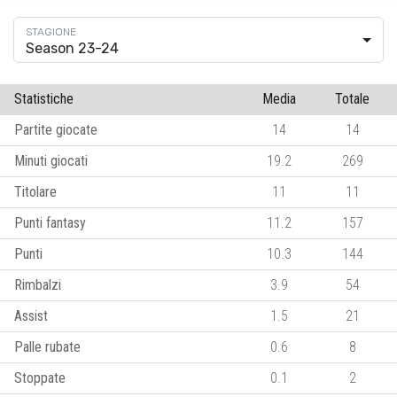
Season 23-24
Statistiche
Media
Totale
Partite giocate
14
14
Minuti giocati
19.2
269
Titolare
11
11
Punti fantasy
11.2
157
Punti
10.3
144
Rimbalzi
3.9
54
Assist
1.5
21
Palle rubate
0.6
8
Stoppate
0.1
2