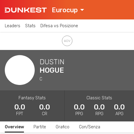
Eurocup
Leaders
Stats
Difesa vs Posizione
DUSTIN
HOGUE
C
Fantasy Stats
Classic Stats
0.0
0.0
0.0
0.0
0.0
FPT
CR
PPG
RPG
APG
Overview
Partite
Grafico
Con/Senza