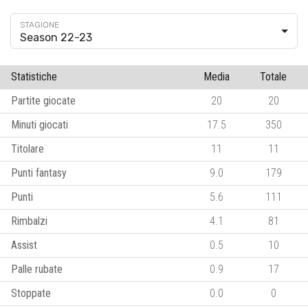
Season 22-23
Statistiche
Media
Totale
Partite giocate
20
20
Minuti giocati
17.5
350
Titolare
11
11
Punti fantasy
9.0
179
Punti
5.6
111
Rimbalzi
4.1
81
Assist
0.5
10
Palle rubate
0.9
17
Stoppate
0.0
0