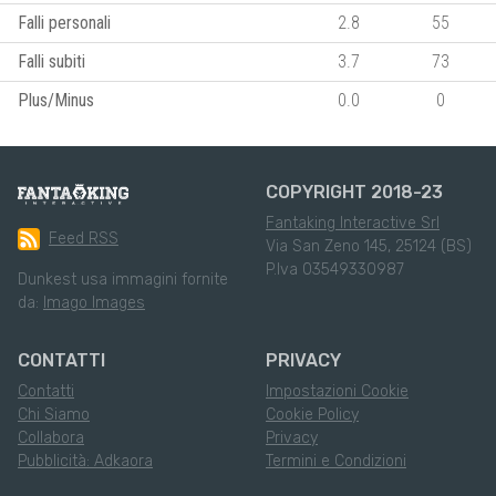
Falli personali
2.8
55
Falli subiti
3.7
73
Plus/Minus
0.0
0
COPYRIGHT 2018-23
Fantaking Interactive Srl
Feed RSS
Via San Zeno 145, 25124 (BS)
P.Iva 03549330987
Dunkest usa immagini fornite
da:
Imago Images
CONTATTI
PRIVACY
Contatti
Impostazioni Cookie
Chi Siamo
Cookie Policy
Collabora
Privacy
Pubblicità: Adkaora
Termini e Condizioni