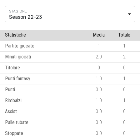
Season 22-23
Statistiche
Media
Totale
Partite giocate
1
1
Minuti giocati
2.0
2
Titolare
0
0
Punti fantasy
1.0
1
Punti
0.0
0
Rimbalzi
1.0
1
Assist
0.0
0
Palle rubate
0.0
0
Stoppate
0.0
0