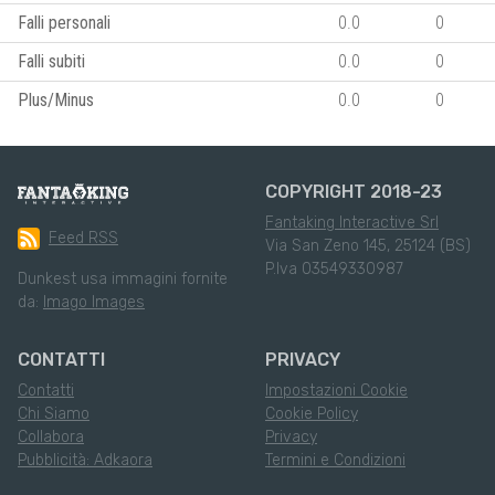
Falli personali
0.0
0
Falli subiti
0.0
0
Plus/Minus
0.0
0
COPYRIGHT 2018-23
Fantaking Interactive Srl
Feed RSS
Via San Zeno 145, 25124 (BS)
P.Iva 03549330987
Dunkest usa immagini fornite
da:
Imago Images
CONTATTI
PRIVACY
Contatti
Impostazioni Cookie
Chi Siamo
Cookie Policy
Collabora
Privacy
Pubblicità: Adkaora
Termini e Condizioni