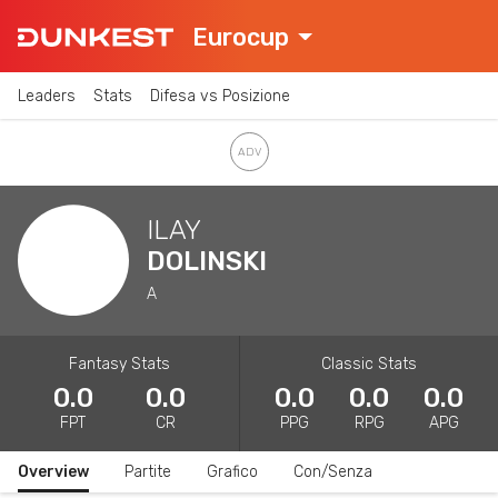
Eurocup
Leaders
Stats
Difesa vs Posizione
ILAY
DOLINSKI
A
Fantasy Stats
Classic Stats
0.0
0.0
0.0
0.0
0.0
FPT
CR
PPG
RPG
APG
Overview
Partite
Grafico
Con/Senza