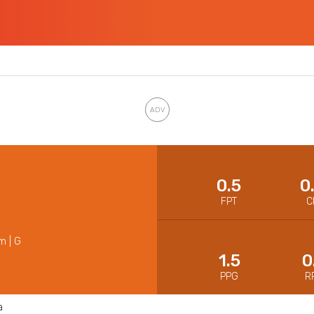
0.5
0
FPT
C
m | G
1.5
0
PPG
R
a