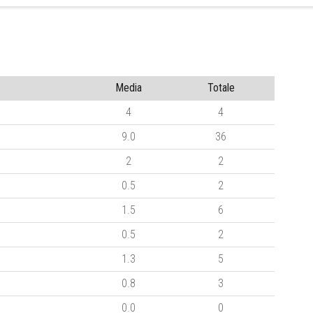
Media
Totale
4
4
9.0
36
2
2
0.5
2
1.5
6
0.5
2
1.3
5
0.8
3
0.0
0