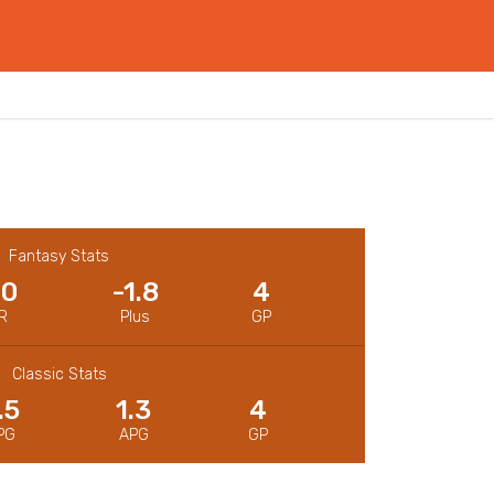
Fantasy Stats
.0
-1.8
4
R
Plus
GP
Classic Stats
.5
1.3
4
PG
APG
GP