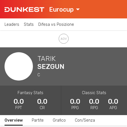
Eurocup
Leaders
Stats
Difesa vs Posizione
TARIK
SEZGUN
C
Fantasy Stats
Classic Stats
0.0
0.0
0.0
0.0
0.0
FPT
CR
PPG
RPG
APG
Overview
Partite
Grafico
Con/Senza