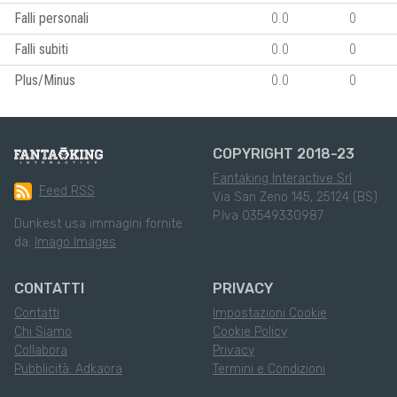
Falli personali
0.0
0
Falli subiti
0.0
0
Plus/Minus
0.0
0
COPYRIGHT 2018-23
Fantaking Interactive Srl
Feed RSS
Via San Zeno 145, 25124 (BS)
P.Iva 03549330987
Dunkest usa immagini fornite
da:
Imago Images
CONTATTI
PRIVACY
Contatti
Impostazioni Cookie
Chi Siamo
Cookie Policy
Collabora
Privacy
Pubblicità: Adkaora
Termini e Condizioni