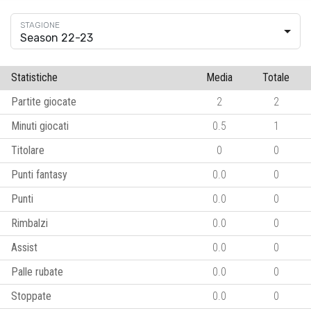
Season 22-23
Statistiche
Media
Totale
Partite giocate
2
2
Minuti giocati
0.5
1
Titolare
0
0
Punti fantasy
0.0
0
Punti
0.0
0
Rimbalzi
0.0
0
Assist
0.0
0
Palle rubate
0.0
0
Stoppate
0.0
0