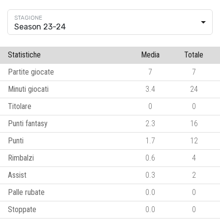
Season 23-24
Statistiche
Media
Totale
Partite giocate
7
7
Minuti giocati
3.4
24
Titolare
0
0
Punti fantasy
2.3
16
Punti
1.7
12
Rimbalzi
0.6
4
Assist
0.3
2
Palle rubate
0.0
0
Stoppate
0.0
0