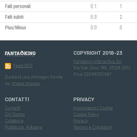
Falli personali
0.1
1
Falli subiti
0.3
2
Plus/Minus
0.0
0
COPYRIGHT 2018-23
Fantaking Interactive Srl
Feed RSS
Via San Zeno 145, 25124 (BS)
P.Iva 03549330987
Dunkest usa immagini fornite
da:
Imago Images
CONTATTI
PRIVACY
Contatti
Impostazioni Cookie
Chi Siamo
Cookie Policy
Collabora
Privacy
Pubblicità: Adkaora
Termini e Condizioni