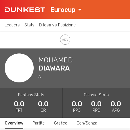
Eurocup
Leaders
Stats
Difesa vs Posizione
MOHAMED
DIAWARA
A
Fantasy Stats
Classic Stats
0.0
0.0
0.0
0.0
0.0
FPT
CR
PPG
RPG
APG
Overview
Partite
Grafico
Con/Senza