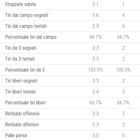
Stoppate subite
0.1
1
Tiri dal campo segnati
0.6
4
Tiri dal campo tentati
0.9
6
Percentuale tiri dal campo
66.7%
66.7%
Tiri da 3 segnati
0.3
2
Tiri da 3 tentati
0.3
2
Percentuale tiri da 3
100.0%
100.0%
Tiri liberi segnati
0.3
2
Tiri liberi tentati
0.4
3
Percentuale tiri liberi
66.7%
66.7%
Rimbalzi offensivi
0.3
2
Rimbalzi difensivi
0.3
2
Palle perse
0.0
0