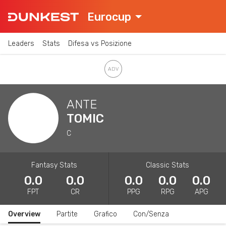
Eurocup
Leaders
Stats
Difesa vs Posizione
ANTE
TOMIC
C
Fantasy Stats
Classic Stats
0.0
0.0
0.0
0.0
0.0
FPT
CR
PPG
RPG
APG
Overview
Partite
Grafico
Con/Senza