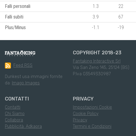
Falli personali
1.3
22
Falli subiti
3.9
67
Plus/Minus
-1.1
-19
COPYRIGHT 2018-23
Fantaking Interactive Srl
Feed RSS
Via San Zeno 145, 25124 (BS)
P.Iva 03549330987
Dunkest usa immagini fornite
da:
Imago Images
CONTATTI
PRIVACY
Contatti
Impostazioni Cookie
Chi Siamo
Cookie Policy
Collabora
Privacy
Pubblicità: Adkaora
Termini e Condizioni