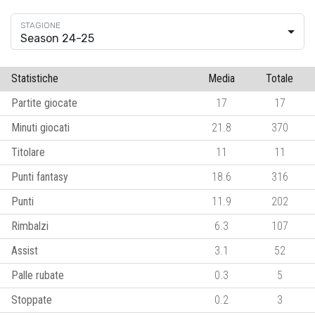
Season 24-25
Statistiche
Media
Totale
Partite giocate
17
17
Minuti giocati
21.8
370
Titolare
11
11
Punti fantasy
18.6
316
Punti
11.9
202
Rimbalzi
6.3
107
Assist
3.1
52
Palle rubate
0.3
5
Stoppate
0.2
3