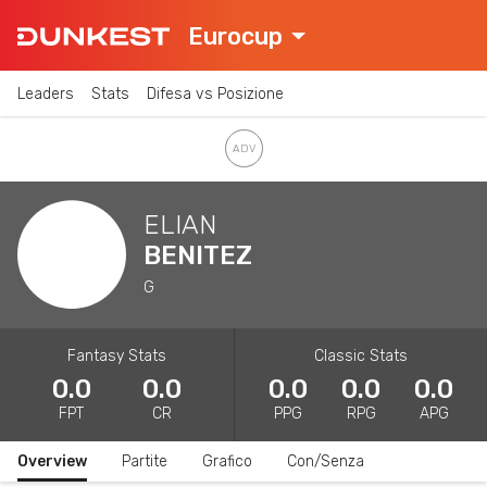
Eurocup
Leaders
Stats
Difesa vs Posizione
ELIAN
BENITEZ
G
Fantasy Stats
Classic Stats
0.0
0.0
0.0
0.0
0.0
FPT
CR
PPG
RPG
APG
Overview
Partite
Grafico
Con/Senza