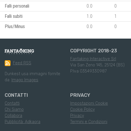
Falli personali
0.0
0
Falli subiti
1.0
1
Plus/Minus
0.0
0
COPYRIGHT 2018-23
Fantaking Interactive Srl
Feed RSS
Via San Zeno 145, 25124 (BS)
P.Iva 03549330987
Dunkest usa immagini fornite
da:
Imago Images
CONTATTI
PRIVACY
Contatti
Impostazioni Cookie
Chi Siamo
Cookie Policy
Collabora
Privacy
Pubblicità: Adkaora
Termini e Condizioni