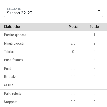
Season 22-23
Statistiche
Media
Totale
Partite giocate
1
1
Minuti giocati
2.0
2
Titolare
0
0
Punti fantasy
3.0
3
Punti
2.0
2
Rimbalzi
0.0
0
Assist
0.0
0
Palle rubate
0.0
0
Stoppate
0.0
0