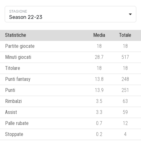
Season 22-23
Statistiche
Media
Totale
Partite giocate
18
18
Minuti giocati
28.7
517
Titolare
18
18
Punti fantasy
13.8
248
Punti
13.9
251
Rimbalzi
3.5
63
Assist
3.3
59
Palle rubate
0.7
12
Stoppate
0.2
4