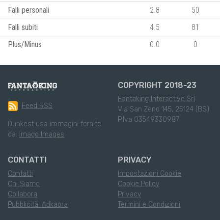
Falli personali
2.8
50
Falli subiti
4.5
81
Plus/Minus
0.0
0
COPYRIGHT 2018-23
Fantaking Interactive Srl
Feed RSS
Via San Zeno 145, 25124 (BS)
P.Iva 03549330987
Dunkest usa immagini fornite
da:
Imago Images
CONTATTI
PRIVACY
Contatti
Impostazioni Cookie
Chi Siamo
Cookie Policy
Collabora
Privacy
Pubblicità: Adkaora
Termini e Condizioni