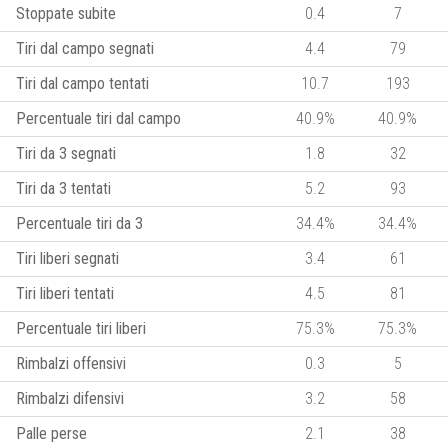
Stoppate subite
0.4
7
Tiri dal campo segnati
4.4
79
Tiri dal campo tentati
10.7
193
Percentuale tiri dal campo
40.9%
40.9%
Tiri da 3 segnati
1.8
32
Tiri da 3 tentati
5.2
93
Percentuale tiri da 3
34.4%
34.4%
Tiri liberi segnati
3.4
61
Tiri liberi tentati
4.5
81
Percentuale tiri liberi
75.3%
75.3%
Rimbalzi offensivi
0.3
5
Rimbalzi difensivi
3.2
58
Palle perse
2.1
38