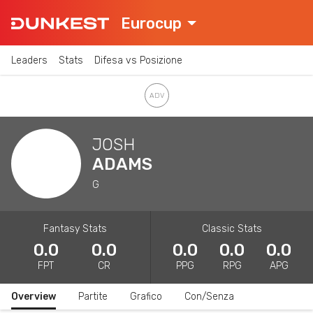
Eurocup
Leaders
Stats
Difesa vs Posizione
JOSH
ADAMS
G
Fantasy Stats
Classic Stats
0.0
0.0
0.0
0.0
0.0
FPT
CR
PPG
RPG
APG
Overview
Partite
Grafico
Con/Senza