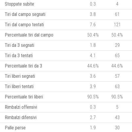
Stoppate subite
0.3
4
Tiri dal campo segnati
3.8
61
Tiri dal campo tentati
7.6
121
Percentuale tiri dal campo
50.4%
50.4%
Tiri da 3 segnati
1.8
29
Tiri da 3 tentati
4.1
65
Percentuale tiri da 3
44.6%
44.6%
Tiri liberi segnati
3.6
57
Tiri liberi tentati
3.9
63
Percentuale tiri liberi
90.5%
90.5%
Rimbalzi offensivi
0.3
5
Rimbalzi difensivi
2.7
43
Palle perse
1.9
30