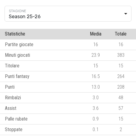
Season 25-26
Statistiche
Media
Totale
Partite giocate
16
16
Minuti giocati
23.9
383
Titolare
15
15
Punti fantasy
16.5
264
Punti
13.0
208
Rimbalzi
3.0
48
Assist
3.6
57
Palle rubate
0.9
15
Stoppate
0.1
2