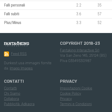
Falli personali
2.2
35
Falli subiti
3.6
57
Plus/Minus
3.3
52
COPYRIGHT 2018-23
Fantaking Interactive Srl
Feed RSS
Via San Zeno 145, 25124 (BS)
P.Iva 03549330987
Dunkest usa immagini fornite
da:
Imago Images
CONTATTI
PRIVACY
Contatti
Impostazioni Cookie
Chi Siamo
Cookie Policy
Collabora
Privacy
Pubblicità: Adkaora
Termini e Condizioni