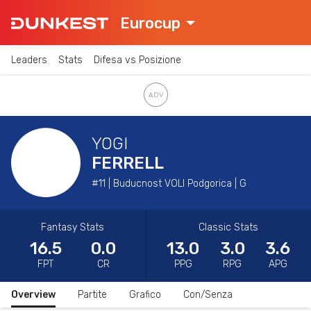
Eurocup
Leaders
Stats
Difesa vs Posizione
YOGI
FERRELL
#11 | Buducnost VOLI Podgorica | G
Fantasy Stats
Classic Stats
16.5
0.0
13.0
3.0
3.6
FPT
CR
PPG
RPG
APG
Overview
Partite
Grafico
Con/Senza