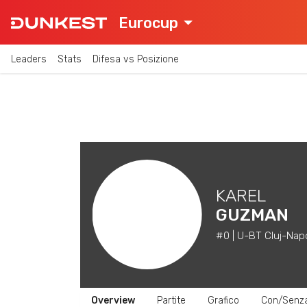
Eurocup
Leaders
Stats
Difesa vs Posizione
KAREL
GUZMAN
#0 | U-BT Cluj-Nap
Overview
Partite
Grafico
Con/Senz