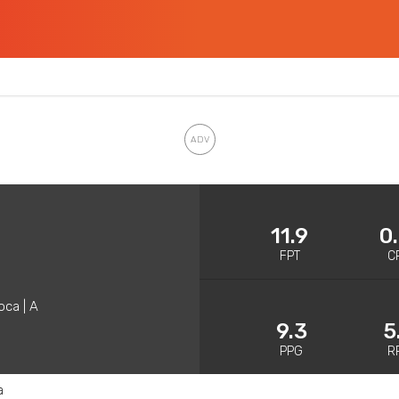
11.9
0
FPT
C
oca | A
9.3
5
PPG
R
a