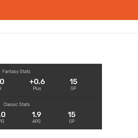
Fantasy Stats
.0
+0.6
15
R
Plus
GP
Classic Stats
.0
1.9
15
PG
APG
GP