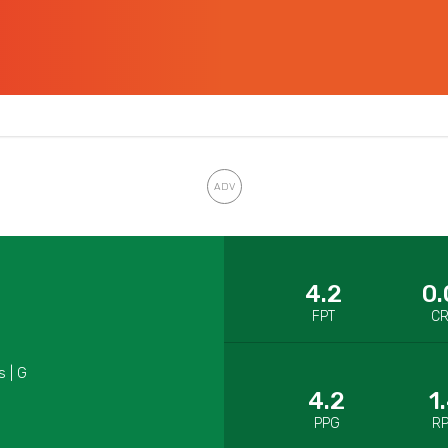
4.2
0.
FPT
C
s | G
4.2
1
PPG
R