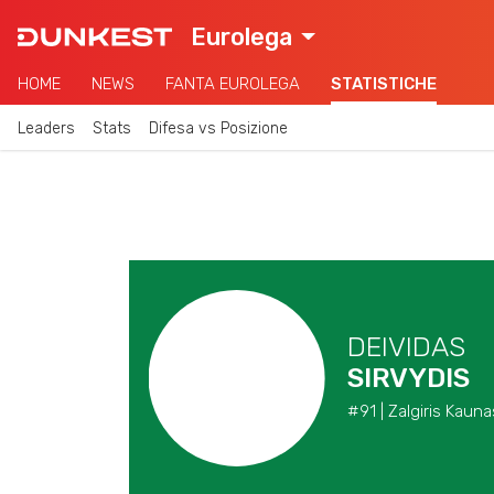
Eurolega
HOME
NEWS
FANTA EUROLEGA
STATISTICHE
Leaders
Stats
Difesa vs Posizione
DEIVIDAS
SIRVYDIS
#91 | Zalgiris Kauna