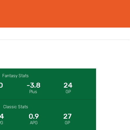
Fantasy Stats
0
-3.8
24
R
Plus
GP
Classic Stats
.4
0.9
27
PG
APG
GP