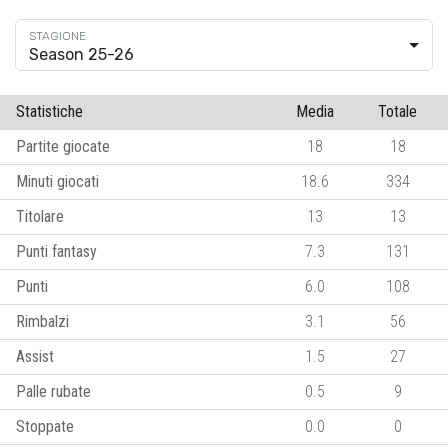
Season 25-26
Statistiche
Media
Totale
Partite giocate
18
18
Minuti giocati
18.6
334
Titolare
13
13
Punti fantasy
7.3
131
Punti
6.0
108
Rimbalzi
3.1
56
Assist
1.5
27
Palle rubate
0.5
9
Stoppate
0.0
0