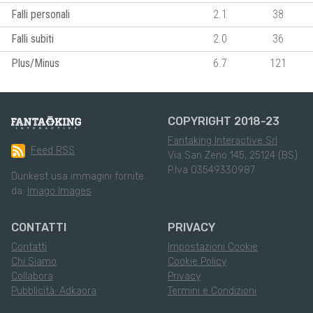
Falli personali
2.1
38
Falli subiti
2.0
36
Plus/Minus
6.7
121
COPYRIGHT 2018-23
Fantaking Interactive Srl
Feed RSS
Via San Zeno 145, 25124 (BS)
P.Iva 03549330987
Dunkest usa immagini fornite
da:
Imago Images
CONTATTI
PRIVACY
Contatti
Impostazioni Cookie
Chi Siamo
Cookie Policy
Collabora
Privacy
Pubblicità: Adkaora
Termini e Condizioni