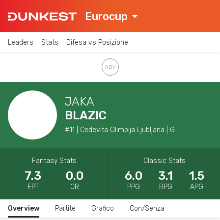
Eurocup
Leaders
Stats
Difesa vs Posizione
JAKA
BLAZIC
#11 | Cedevita Olimpija Ljubljana | G
Fantasy Stats
Classic Stats
7.3
0.0
6.0
3.1
1.5
FPT
CR
PPG
RPG
APG
Overview
Partite
Grafico
Con/Senza