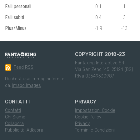
Falli personali
0.1
1
Falli subiti
0.4
3
Plus/Minus
-1.9
-13
COPYRIGHT 2018-23
Fantaking Interactive Srl
Feed RSS
Via San Zeno 145, 25124 (BS)
P.Iva 03549330987
Dunkest usa immagini fornite
da:
Imago Images
CONTATTI
PRIVACY
Contatti
Impostazioni Cookie
Chi Siamo
Cookie Policy
Collabora
Privacy
Pubblicità: Adkaora
Termini e Condizioni