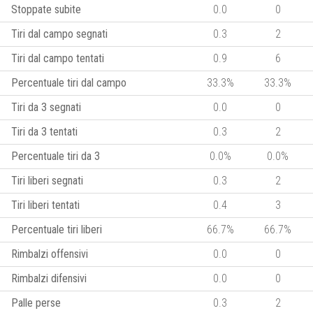
Stoppate subite
0.0
0
Tiri dal campo segnati
0.3
2
Tiri dal campo tentati
0.9
6
Percentuale tiri dal campo
33.3%
33.3%
Tiri da 3 segnati
0.0
0
Tiri da 3 tentati
0.3
2
Percentuale tiri da 3
0.0%
0.0%
Tiri liberi segnati
0.3
2
Tiri liberi tentati
0.4
3
Percentuale tiri liberi
66.7%
66.7%
Rimbalzi offensivi
0.0
0
Rimbalzi difensivi
0.0
0
Palle perse
0.3
2