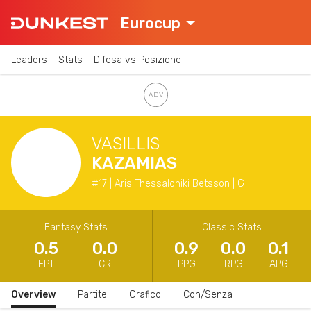
Eurocup
Leaders
Stats
Difesa vs Posizione
VASILLIS
KAZAMIAS
#17 | Aris Thessaloniki Betsson | G
Fantasy Stats
Classic Stats
0.5
0.0
0.9
0.0
0.1
FPT
CR
PPG
RPG
APG
Overview
Partite
Grafico
Con/Senza