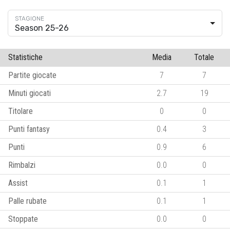
Season 25-26
Statistiche
Media
Totale
Partite giocate
7
7
Minuti giocati
2.7
19
Titolare
0
0
Punti fantasy
0.4
3
Punti
0.9
6
Rimbalzi
0.0
0
Assist
0.1
1
Palle rubate
0.1
1
Stoppate
0.0
0