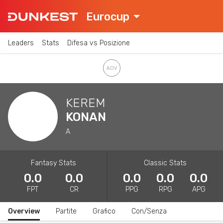
Eurocup
Leaders
Stats
Difesa vs Posizione
KEREM
KONAN
A
Fantasy Stats
Classic Stats
0.0
0.0
0.0
0.0
0.0
FPT
CR
PPG
RPG
APG
Overview
Partite
Grafico
Con/Senza