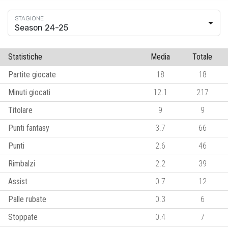
Season 24-25
Statistiche
Media
Totale
Partite giocate
18
18
Minuti giocati
12.1
217
Titolare
9
9
Punti fantasy
3.7
66
Punti
2.6
46
Rimbalzi
2.2
39
Assist
0.7
12
Palle rubate
0.3
6
Stoppate
0.4
7