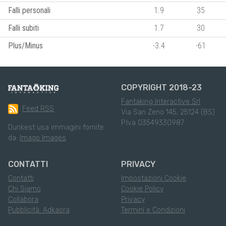
Falli personali
1.9
35
Falli subiti
1.7
30
Plus/Minus
-3.4
-61
COPYRIGHT 2018-23
Fantaking Interactive Srl
Feed RSS
Via San Zeno 145, 25124 (BS)
P.Iva 03549330987
Dunkest usa immagini fornite
da:
Imago Images
CONTATTI
PRIVACY
Contatti
Impostazioni Cookie
Chi Siamo
Cookie Policy
Collabora
Privacy
Pubblicità: Adkaora
Termini e Condizioni