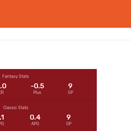
Fantasy Stats
.0
-0.5
9
CR
Plus
GP
Classic Stats
.1
0.4
9
PG
APG
GP