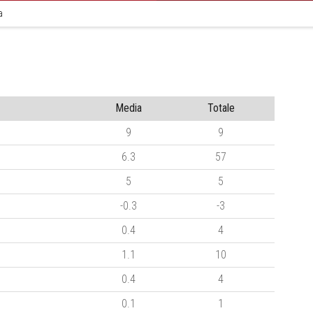
a
Media
Totale
9
9
6.3
57
5
5
-0.3
-3
0.4
4
1.1
10
0.4
4
0.1
1