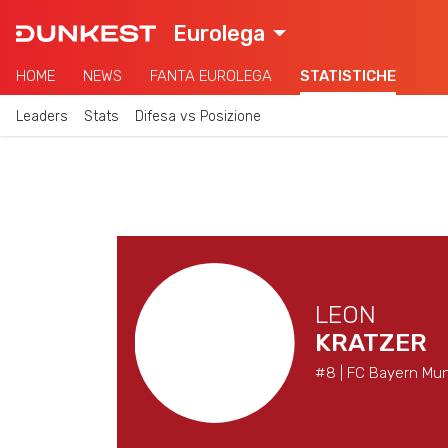
Eurolega
HOME
NEWS
FANTA EUROLEGA
STATISTICHE
Leaders
Stats
Difesa vs Posizione
LEON
KRATZER
#8 | FC Bayern Mun