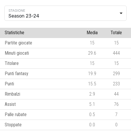
Season 23-24
Statistiche
Media
Totale
Partite giocate
15
15
Minuti giocati
29.6
444
Titolare
15
15
Punti fantasy
19.9
299
Punti
15.5
233
Rimbalzi
2.9
44
Assist
5.1
76
Palle rubate
0.5
7
Stoppate
0.0
0