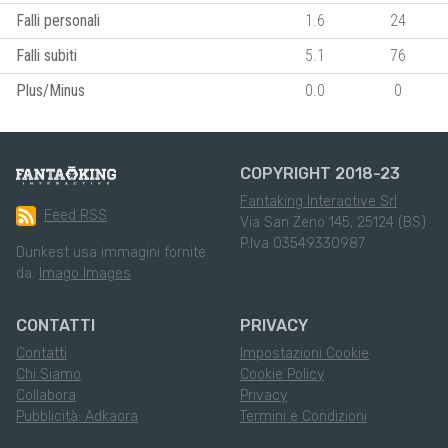
Falli personali
1.6
24
Falli subiti
5.1
76
Plus/Minus
0.0
0
COPYRIGHT 2018-23
Fantaking Interactive Srl
Feed RSS
Via San Zeno 145, 25124 (BS)
P.Iva 03549330987
Dunkest usa immagini fornite
da:
Imago Images
CONTATTI
PRIVACY
Contatti
Impostazioni Cookie
Chi Siamo
Cookie Policy
Collabora
Privacy
Pubblicità: Adkaora
Termini e Condizioni