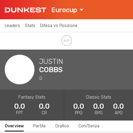
Eurocup
Leaders
Stats
Difesa vs Posizione
JUSTIN
COBBS
G
Fantasy Stats
Classic Stats
0.0
0.0
0.0
0.0
0.0
FPT
CR
PPG
RPG
APG
Overview
Partite
Grafico
Con/Senza