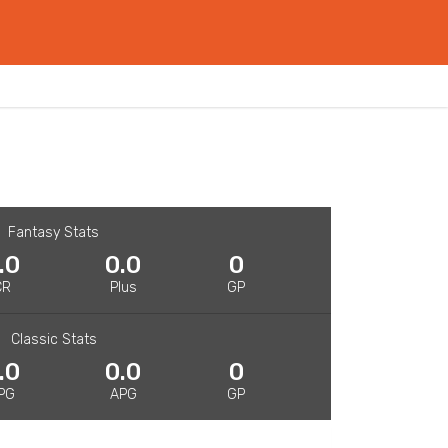
Fantasy Stats
.0
0.0
0
CR
Plus
GP
Classic Stats
.0
0.0
0
PG
APG
GP