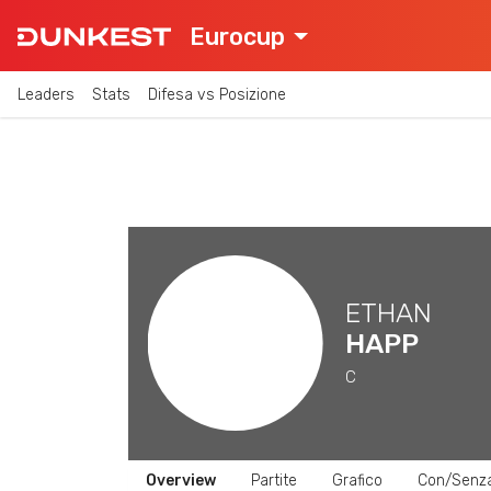
Eurocup
Leaders
Stats
Difesa vs Posizione
ETHAN
HAPP
C
Overview
Partite
Grafico
Con/Senz